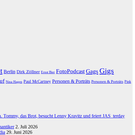
t
Gigs
Gags
FotoPodcast
Berlin
Dirk Zöllner
Ernst Bier
uf
Personen & Porträts
Paul McCartney
Personen & Porträts
Nina Hagen
Pink
 Tommy, das Brot, besucht Lenny Kravitz und feiert JAS_terday
mantiker
2. Juli 2026
dia
29. Juni 2026