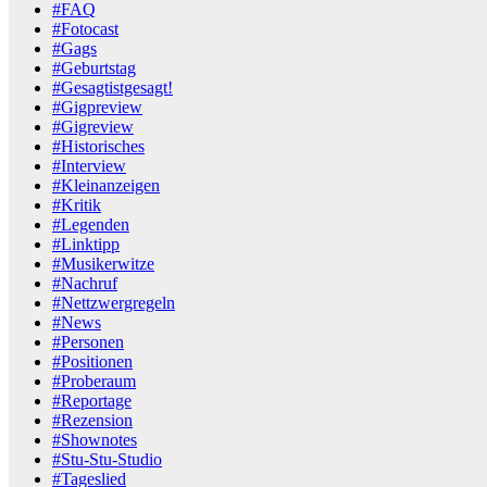
#FAQ
#Fotocast
#Gags
#Geburtstag
#Gesagtistgesagt!
#Gigpreview
#Gigreview
#Historisches
#Interview
#Kleinanzeigen
#Kritik
#Legenden
#Linktipp
#Musikerwitze
#Nachruf
#Nettzwergregeln
#News
#Personen
#Positionen
#Proberaum
#Reportage
#Rezension
#Shownotes
#Stu-Stu-Studio
#Tageslied