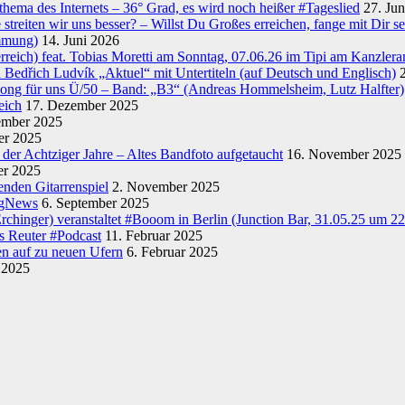
hema des Internets – 36° Grad, es wird noch heißer #Tageslied
27. Ju
treiten wir uns besser? – Willst Du Großes erreichen, fange mit Dir se
immung)
14. Juni 2026
rreich) feat. Tobias Moretti am Sonntag, 07.06.26 im Tipi am Kanzlera
 Bedřich Ludvík „Aktuel“ mit Untertiteln (auf Deutsch und Englisch)
Song für uns Ü/50 – Band: „B3“ (Andreas Hommelsheim, Lutz Halfter)
eich
17. Dezember 2025
ember 2025
er 2025
der Achtziger Jahre – Altes Bandfoto aufgetaucht
16. November 2025
er 2025
nden Gitarrenspiel
2. November 2025
ngNews
6. September 2025
chinger) veranstaltet #Booom in Berlin (Junction Bar, 31.05.25 um 22
s Reuter #Podcast
11. Februar 2025
en auf zu neuen Ufern
6. Februar 2025
 2025