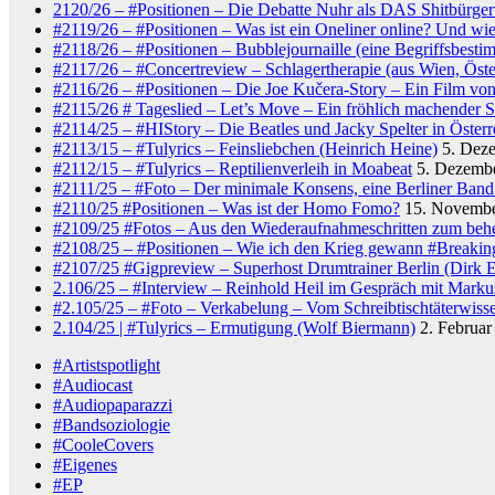
2120/26 – #Positionen – Die Debatte Nuhr als DAS Shitbürgert
#2119/26 – #Positionen – Was ist ein Oneliner online? Und wie s
#2118/26 – #Positionen – Bubblejournaille (eine Begriffsbest
#2117/26 – #Concertreview – Schlagertherapie (aus Wien, Öste
#2116/26 – #Positionen – Die Joe Kučera-Story – Ein Film von
#2115/26 # Tageslied – Let’s Move – Ein fröhlich machender 
#2114/25 – #HIStory – Die Beatles und Jacky Spelter in Österr
#2113/15 – #Tulyrics – Feinsliebchen (Heinrich Heine)
5. Dez
#2112/15 – #Tulyrics – Reptilienverleih in Moabeat
5. Dezemb
#2111/25 – #Foto – Der minimale Konsens, eine Berliner Band 
#2110/25 #Positionen – Was ist der Homo Fomo?
15. Novemb
#2109/25 #Fotos – Aus den Wiederaufnahmeschritten zum behe
#2108/25 – #Positionen – Wie ich den Krieg gewann #Breaki
#2107/25 #Gigpreview – Superhost Drumtrainer Berlin (Dirk Er
2.106/25 – #Interview – Reinhold Heil im Gespräch mit Marku
#2.105/25 – #Foto – Verkabelung – Vom Schreibtischtäterwiss
2.104/25 | #Tulyrics – Ermutigung (Wolf Biermann)
2. Februar
#Artistspotlight
#Audiocast
#Audiopaparazzi
#Bandsoziologie
#CooleCovers
#Eigenes
#EP