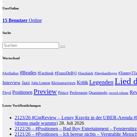
UserOnline
15 Benutzer
Online
Suche
Wortecloud
#Beatles
#Facebook
#FranzDeBÿl
#TommyTTu
#ArtStalker
#JensSaleh
#StephanHoppe
Lied 
Legenden
Jazz
Kritik
Interview
John Lennon
Kleinanzeigen
Preview
Positionen
Re
Prince
Proberaum
Quasimodo
Floyd
record release
Letzte Veröffentlichungen
2123/26 #GigReview – Lenny Kravitz in der UBER-Arenda #Let
(drums made wumms)
28. Juli 2026
2122/26 – #Positionen – Bad Boy Entertainment – Fensterstürz
2121/26 – #Positionen – Ich bereue nichts – Verstrahlte Mensc