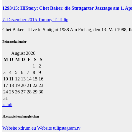
1293/15: HIStory: Chet Baker, die Stuttgarter Jazztage am 1. A
7. Dezember 2015
Tommy T. Tulip
Chet Baker – Live in Stuttgart 1988 Am Freitag, den 13. Mai 1988, 
Beitragskalender
August 2026
M
D
M
D
F
S
S
1
2
3
4
5
6
7
8
9
10
11
12
13
14
15
16
17
18
19
20
21
22
23
24
25
26
27
28
29
30
31
« Juli
#Lesezeichenohnegleichen
Website xdrum.eu
Website tulipstagram.tv