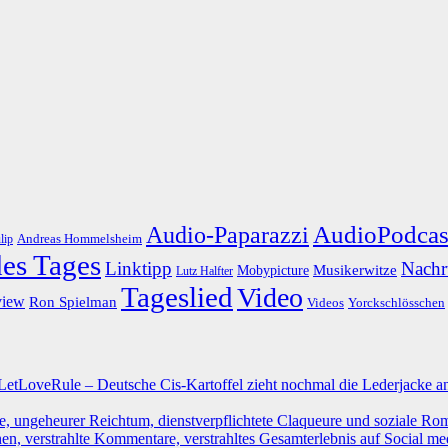
AudioPodcas
Audio-Paparazzi
Andreas Hommelsheim
lip
des Tages
Linktipp
Nachr
Musikerwitze
Mobypicture
Lutz Halfter
Tageslied
Video
view
Ron Spielman
Yorckschlösschen
Videos
LoveRule – Deutsche Cis-Kartoffel zieht nochmal die Lederjacke an.
e, ungeheurer Reichtum, dienstverpflichtete Claqueure und soziale Ro
hen, verstrahlte Kommentare, verstrahltes Gesamterlebnis auf Social me