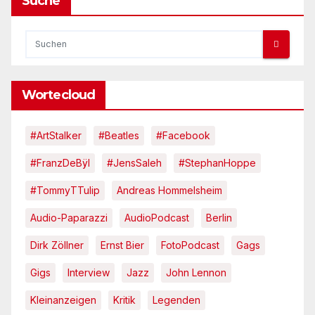
Suche
Wortecloud
#ArtStalker
#Beatles
#Facebook
#FranzDeBÿl
#JensSaleh
#StephanHoppe
#TommyTTulip
Andreas Hommelsheim
Audio-Paparazzi
AudioPodcast
Berlin
Dirk Zöllner
Ernst Bier
FotoPodcast
Gags
Gigs
Interview
Jazz
John Lennon
Kleinanzeigen
Kritik
Legenden