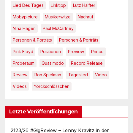
Lied Des Tages
Linktipp
Lutz Halfter
Mobypicture
Musikerwitze
Nachruf
Nina Hagen
Paul McCartney
Personen & Porträts
Personen & Porträts
Pink Floyd
Positionen
Preview
Prince
Proberaum
Quasimodo
Record Release
Review
Ron Spielman
Tageslied
Video
Videos
Yorckschlösschen
Letzte Veröffentlichungen
2123/26 #GigReview – Lenny Kravitz in der