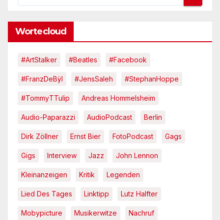
Wortecloud
#ArtStalker
#Beatles
#Facebook
#FranzDeBÿl
#JensSaleh
#StephanHoppe
#TommyTTulip
Andreas Hommelsheim
Audio-Paparazzi
AudioPodcast
Berlin
Dirk Zöllner
Ernst Bier
FotoPodcast
Gags
Gigs
Interview
Jazz
John Lennon
Kleinanzeigen
Kritik
Legenden
Lied Des Tages
Linktipp
Lutz Halfter
Mobypicture
Musikerwitze
Nachruf