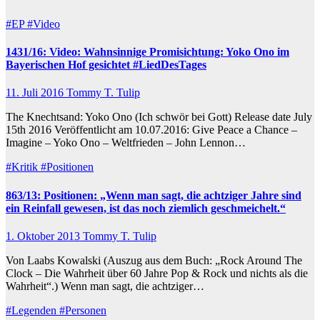
#EP
#Video
1431/16: Video: Wahnsinnige Promisichtung: Yoko Ono im
Bayerischen Hof gesichtet #LiedDesTages
11. Juli 2016
Tommy T. Tulip
The Knechtsand: Yoko Ono (Ich schwör bei Gott) Release date July
15th 2016 Veröffentlicht am 10.07.2016: Give Peace a Chance –
Imagine – Yoko Ono – Weltfrieden – John Lennon…
#Kritik
#Positionen
863/13: Positionen: „Wenn man sagt, die achtziger Jahre sind
ein Reinfall gewesen, ist das noch ziemlich geschmeichelt.“
1. Oktober 2013
Tommy T. Tulip
Von Laabs Kowalski (Auszug aus dem Buch: „Rock Around The
Clock – Die Wahrheit über 60 Jahre Pop & Rock und nichts als die
Wahrheit“.) Wenn man sagt, die achtziger…
#Legenden
#Personen