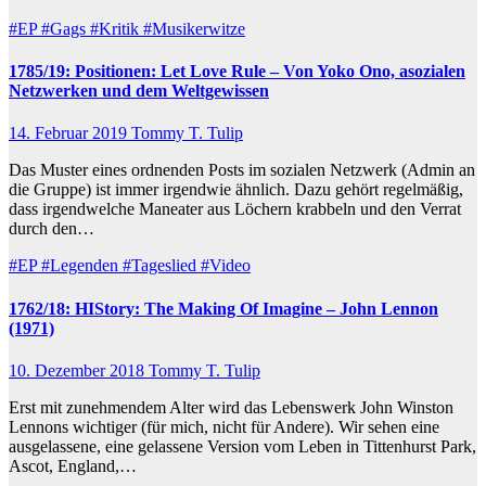
#EP
#Gags
#Kritik
#Musikerwitze
1785/19: Positionen: Let Love Rule – Von Yoko Ono, asozialen
Netzwerken und dem Weltgewissen
14. Februar 2019
Tommy T. Tulip
Das Muster eines ordnenden Posts im sozialen Netzwerk (Admin an
die Gruppe) ist immer irgendwie ähnlich. Dazu gehört regelmäßig,
dass irgendwelche Maneater aus Löchern krabbeln und den Verrat
durch den…
#EP
#Legenden
#Tageslied
#Video
1762/18: HIStory: The Making Of Imagine – John Lennon
(1971)
10. Dezember 2018
Tommy T. Tulip
Erst mit zunehmendem Alter wird das Lebenswerk John Winston
Lennons wichtiger (für mich, nicht für Andere). Wir sehen eine
ausgelassene, eine gelassene Version vom Leben in Tittenhurst Park,
Ascot, England,…