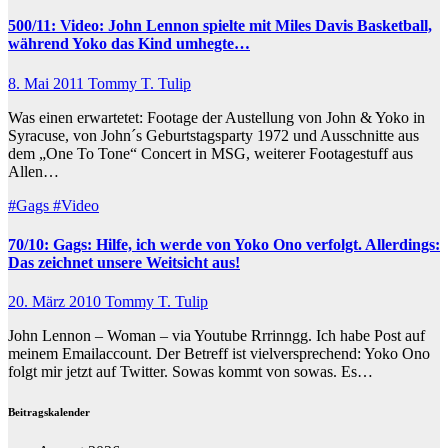
500/11: Video: John Lennon spielte mit Miles Davis Basketball,
während Yoko das Kind umhegte…
8. Mai 2011
Tommy T. Tulip
Was einen erwartetet: Footage der Austellung von John & Yoko in
Syracuse, von John´s Geburtstagsparty 1972 und Ausschnitte aus
dem „One To Tone“ Concert in MSG, weiterer Footagestuff aus
Allen…
#Gags
#Video
70/10: Gags: Hilfe, ich werde von Yoko Ono verfolgt. Allerdings:
Das zeichnet unsere Weitsicht aus!
20. März 2010
Tommy T. Tulip
John Lennon – Woman – via Youtube Rrrinngg. Ich habe Post auf
meinem Emailaccount. Der Betreff ist vielversprechend: Yoko Ono
folgt mir jetzt auf Twitter. Sowas kommt von sowas. Es…
Beitragskalender