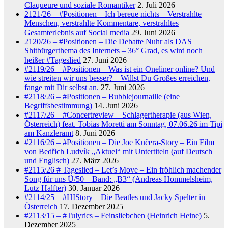
Claqueure und soziale Romantiker
2. Juli 2026
2121/26 – #Positionen – Ich bereue nichts – Verstrahlte
Menschen, verstrahlte Kommentare, verstrahltes
Gesamterlebnis auf Social media
29. Juni 2026
2120/26 – #Positionen – Die Debatte Nuhr als DAS
Shitbürgerthema des Internets – 36° Grad, es wird noch
heißer #Tageslied
27. Juni 2026
#2119/26 – #Positionen – Was ist ein Oneliner online? Und
wie streiten wir uns besser? – Willst Du Großes erreichen,
fange mit Dir selbst an.
27. Juni 2026
#2118/26 – #Positionen – Bubblejournaille (eine
Begriffsbestimmung)
14. Juni 2026
#2117/26 – #Concertreview – Schlagertherapie (aus Wien,
Österreich) feat. Tobias Moretti am Sonntag, 07.06.26 im Tipi
am Kanzleramt
8. Juni 2026
#2116/26 – #Positionen – Die Joe Kučera-Story – Ein Film
von Bedřich Ludvík „Aktuel“ mit Untertiteln (auf Deutsch
und Englisch)
27. März 2026
#2115/26 # Tageslied – Let’s Move – Ein fröhlich machender
Song für uns Ü/50 – Band: „B3“ (Andreas Hommelsheim,
Lutz Halfter)
30. Januar 2026
#2114/25 – #HIStory – Die Beatles und Jacky Spelter in
Österreich
17. Dezember 2025
#2113/15 – #Tulyrics – Feinsliebchen (Heinrich Heine)
5.
Dezember 2025