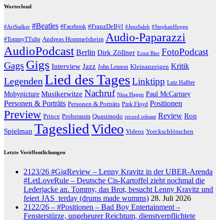
Wortecloud
#Beatles
#Facebook
#FranzDeBÿl
#ArtStalker
#JensSaleh
#StephanHoppe
Audio-Paparazzi
Andreas Hommelsheim
#TommyTTulip
AudioPodcast
FotoPodcast
Berlin
Dirk Zöllner
Ernst Bier
Gigs
Gags
Jazz
Kritik
Interview
John Lennon
Kleinanzeigen
Lied des Tages
Legenden
Linktipp
Lutz Halfter
Nachruf
Musikerwitze
Paul McCartney
Mobypicture
Nina Hagen
Positionen
Personen & Porträts
Personen & Porträts
Pink Floyd
Preview
Review
Ron
Prince
Proberaum
Quasimodo
record release
Tageslied
Video
Spielman
Yorckschlösschen
Videos
Letzte Veröffentlichungen
2123/26 #GigReview – Lenny Kravitz in der UBER-Arenda
#LetLoveRule – Deutsche Cis-Kartoffel zieht nochmal die
Lederjacke an. Tommy, das Brot, besucht Lenny Kravitz und
feiert JAS_terday (drums made wumms)
28. Juli 2026
2122/26 – #Positionen – Bad Boy Entertainment –
Fensterstürze, ungeheurer Reichtum, dienstverpflichtete