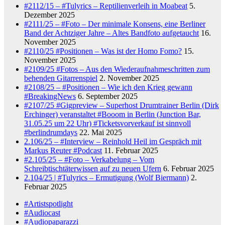
#2112/15 – #Tulyrics – Reptilienverleih in Moabeat
5.
Dezember 2025
#2111/25 – #Foto – Der minimale Konsens, eine Berliner
Band der Achtziger Jahre – Altes Bandfoto aufgetaucht
16.
November 2025
#2110/25 #Positionen – Was ist der Homo Fomo?
15.
November 2025
#2109/25 #Fotos – Aus den Wiederaufnahmeschritten zum
behenden Gitarrenspiel
2. November 2025
#2108/25 – #Positionen – Wie ich den Krieg gewann
#BreakingNews
6. September 2025
#2107/25 #Gigpreview – Superhost Drumtrainer Berlin (Dirk
Erchinger) veranstaltet #Booom in Berlin (Junction Bar,
31.05.25 um 22 Uhr) #Ticketsvorverkauf ist sinnvoll
#berlindrumdays
22. Mai 2025
2.106/25 – #Interview – Reinhold Heil im Gespräch mit
Markus Reuter #Podcast
11. Februar 2025
#2.105/25 – #Foto – Verkabelung – Vom
Schreibtischtäterwissen auf zu neuen Ufern
6. Februar 2025
2.104/25 | #Tulyrics – Ermutigung (Wolf Biermann)
2.
Februar 2025
#Artistspotlight
#Audiocast
#Audiopaparazzi