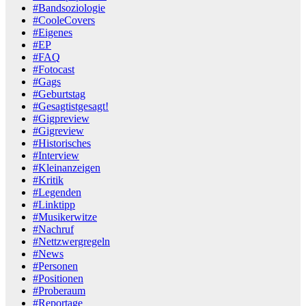
#Bandsoziologie
#CooleCovers
#Eigenes
#EP
#FAQ
#Fotocast
#Gags
#Geburtstag
#Gesagtistgesagt!
#Gigpreview
#Gigreview
#Historisches
#Interview
#Kleinanzeigen
#Kritik
#Legenden
#Linktipp
#Musikerwitze
#Nachruf
#Nettzwergregeln
#News
#Personen
#Positionen
#Proberaum
#Reportage