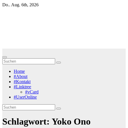
Zum
Do.. Aug. 6th, 2026
Inhalt
springen
Blackbirds.TV - Berlin
fletscht seine Szene
Zur Musikszene im weltweiten Berliner Speckgürtel
Home
#About
#Kontakt
#Linktree
#vCard
#UserOnline
Schlagwort:
Yoko Ono