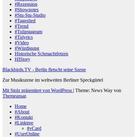
#Rezension
#Shownotes
#Stu-Stu-Studio
#Tageslied
#Trend
#Tulipstagram
#Tulyrics
#Video
#Würdigung
Historische Schmachtfetzen
HIStory
Blackbirds.TV - Berlin fletscht seine Szene
Zur Musikszene im weltweiten Berliner Speckgürtel
Mit Stolz präsentiert von WordPress
|
Theme: News Way von
Themeansar
.
Home
#About
#Kontakt
#Linktree
#vCard
#UserOnline