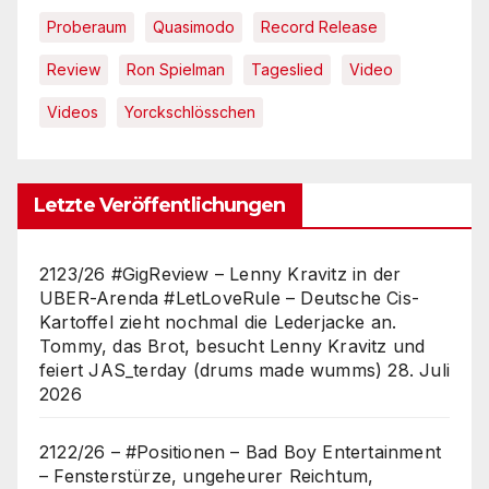
Proberaum
Quasimodo
Record Release
Review
Ron Spielman
Tageslied
Video
Videos
Yorckschlösschen
Letzte Veröffentlichungen
2123/26 #GigReview – Lenny Kravitz in der
UBER-Arenda #LetLoveRule – Deutsche Cis-
Kartoffel zieht nochmal die Lederjacke an.
Tommy, das Brot, besucht Lenny Kravitz und
feiert JAS_terday (drums made wumms)
28. Juli
2026
2122/26 – #Positionen – Bad Boy Entertainment
– Fensterstürze, ungeheurer Reichtum,