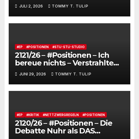
Fensterstürze, ungeheurer
JULI 2, 2026
TOMMY T. TULIP
Reichtum,
dienstverpflichtete
Claqueure und soziale
Romantiker
#EP
#POSITIONEN
#STU-STU-STUDIO
2121/26 – #Positionen – Ich
bereue nichts – Verstrahlte
Menschen, verstrahlte
JUNI 29, 2026
TOMMY T. TULIP
Kommentare, verstrahltes
Gesamterlebnis auf Social
media
#EP
#KRITIK
#NETTZWERGREGELN
#POSITIONEN
2120/26 – #Positionen – Die
Debatte Nuhr als DAS
Shitbürgerthema des