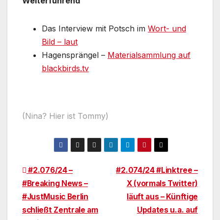
Weiterführend
Das Interview mit Potsch im
Wort- und
Bild – laut
Hagensprängel –
Materialsammlung auf
blackbirds.tv
(Nina? Hier ist Tommy)
Beitragsnavigation
#2.076/24 –
#2.074/24 #Linktree –
#Breaking News –
X (vormals Twitter)
#JustMusic Berlin
läuft aus – Künftige
schließt Zentrale am
Updates u.a. auf