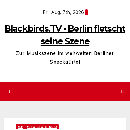
Zum
Fr.. Aug. 7th, 2026
Inhalt
springen
Blackbirds.TV - Berlin fletscht
seine Szene
Zur Musikszene im weltweiten Berliner
Speckgürtel
#EP
#STU-STU-STUDIO