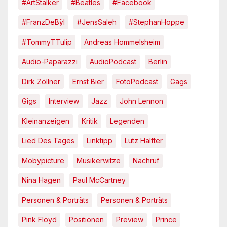
#ArtStalker
#Beatles
#Facebook
#FranzDeBÿl
#JensSaleh
#StephanHoppe
#TommyTTulip
Andreas Hommelsheim
Audio-Paparazzi
AudioPodcast
Berlin
Dirk Zöllner
Ernst Bier
FotoPodcast
Gags
Gigs
Interview
Jazz
John Lennon
Kleinanzeigen
Kritik
Legenden
Lied Des Tages
Linktipp
Lutz Halfter
Mobypicture
Musikerwitze
Nachruf
Nina Hagen
Paul McCartney
Personen & Porträts
Personen & Porträts
Pink Floyd
Positionen
Preview
Prince