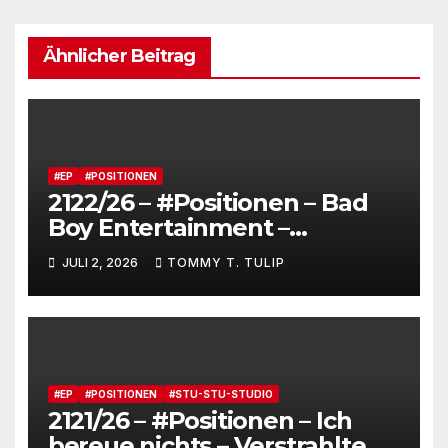
Ähnlicher Beitrag
#EP
#POSITIONEN
2122/26 – #Positionen – Bad
Boy Entertainment –
Fensterstürze, ungeheurer
JULI 2, 2026
TOMMY T. TULIP
Reichtum,
dienstverpflichtete
Claqueure und soziale
Romantiker
#EP
#POSITIONEN
#STU-STU-STUDIO
2121/26 – #Positionen – Ich
bereue nichts – Verstrahlte