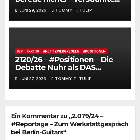
Menschen, verstrahlte
JUNI 29, 2026
TOMMY T. TULIP
Kommentare, verstrahltes
Gesamterlebnis auf Social
media
#EP
#KRITIK
#NETTZWERGREGELN
#POSITIONEN
2120/26 – #Positionen – Die
Debatte Nuhr als DAS
Shitbürgerthema des
JUNI 27, 2026
TOMMY T. TULIP
Internets – 36° Grad, es wird
noch heißer #Tageslied
Ein Kommentar zu „2.079/24 –
#Reportage – Zum Werkstattgespräch
bei Berlin-Guitars“