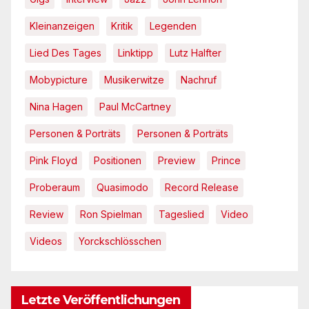
Kleinanzeigen
Kritik
Legenden
Lied Des Tages
Linktipp
Lutz Halfter
Mobypicture
Musikerwitze
Nachruf
Nina Hagen
Paul McCartney
Personen & Porträts
Personen & Porträts
Pink Floyd
Positionen
Preview
Prince
Proberaum
Quasimodo
Record Release
Review
Ron Spielman
Tageslied
Video
Videos
Yorckschlösschen
Letzte Veröffentlichungen