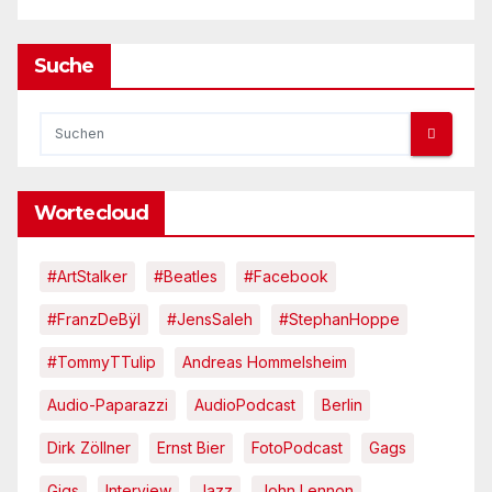
Suche
Wortecloud
#ArtStalker
#Beatles
#Facebook
#FranzDeBÿl
#JensSaleh
#StephanHoppe
#TommyTTulip
Andreas Hommelsheim
Audio-Paparazzi
AudioPodcast
Berlin
Dirk Zöllner
Ernst Bier
FotoPodcast
Gags
Gigs
Interview
Jazz
John Lennon