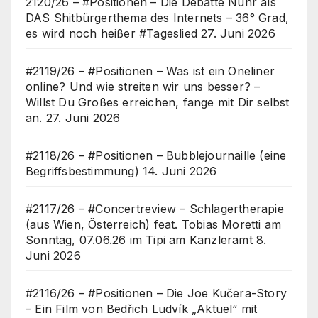
2120/26 – #Positionen – Die Debatte Nuhr als
DAS Shitbürgerthema des Internets – 36° Grad,
es wird noch heißer #Tageslied
27. Juni 2026
#2119/26 – #Positionen – Was ist ein Oneliner
online? Und wie streiten wir uns besser? –
Willst Du Großes erreichen, fange mit Dir selbst
an.
27. Juni 2026
#2118/26 – #Positionen – Bubblejournaille (eine
Begriffsbestimmung)
14. Juni 2026
#2117/26 – #Concertreview – Schlagertherapie
(aus Wien, Österreich) feat. Tobias Moretti am
Sonntag, 07.06.26 im Tipi am Kanzleramt
8.
Juni 2026
#2116/26 – #Positionen – Die Joe Kučera-Story
– Ein Film von Bedřich Ludvík „Aktuel“ mit