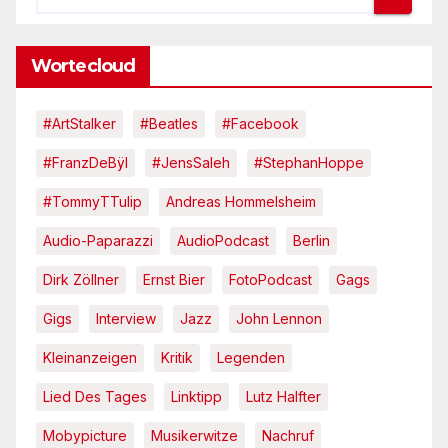
Wortecloud
#ArtStalker
#Beatles
#Facebook
#FranzDeBÿl
#JensSaleh
#StephanHoppe
#TommyTTulip
Andreas Hommelsheim
Audio-Paparazzi
AudioPodcast
Berlin
Dirk Zöllner
Ernst Bier
FotoPodcast
Gags
Gigs
Interview
Jazz
John Lennon
Kleinanzeigen
Kritik
Legenden
Lied Des Tages
Linktipp
Lutz Halfter
Mobypicture
Musikerwitze
Nachruf