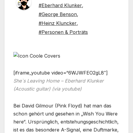
#Eberhard Klunker
,
#George Benson
,
#Heinz Kluncker
,
#Personen & Porträts
[iframe_youtube video=“6WJWFEO2gL8″]
She`s Leaving Home – Eberhard Klunker
(Acoustic guitar) (via youtube)
Bei David Gilmour (Pink Floyd) hat man das
schon gehört und gesehen in „Wish You Were
here“. Ursprünglich, entstehungsgeschichtlich,
ist es das besondere A-Signal, eine Duftmarke,