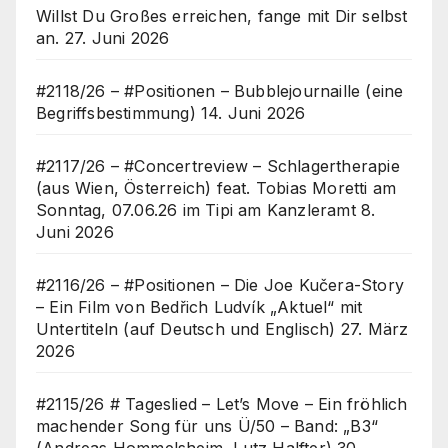
Willst Du Großes erreichen, fange mit Dir selbst
an.
27. Juni 2026
#2118/26 – #Positionen – Bubblejournaille (eine
Begriffsbestimmung)
14. Juni 2026
#2117/26 – #Concertreview – Schlagertherapie
(aus Wien, Österreich) feat. Tobias Moretti am
Sonntag, 07.06.26 im Tipi am Kanzleramt
8.
Juni 2026
#2116/26 – #Positionen – Die Joe Kučera-Story
– Ein Film von Bedřich Ludvík „Aktuel“ mit
Untertiteln (auf Deutsch und Englisch)
27. März
2026
#2115/26 # Tageslied – Let’s Move – Ein fröhlich
machender Song für uns Ü/50 – Band: „B3“
(Andreas Hommelsheim, Lutz Halfter)
30.