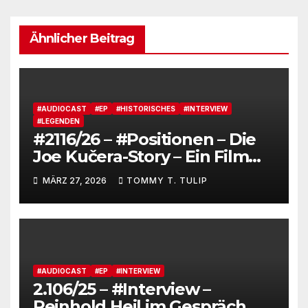
Ähnlicher Beitrag
#AUDIOCAST
#EP
#HISTORISCHES
#INTERVIEW
#LEGENDEN
#2116/26 – #Positionen – Die
Joe Kučera-Story – Ein Film
von Bedřich Ludvík „Aktuel“
MÄRZ 27, 2026
TOMMY T. TULIP
mit Untertiteln (auf Deutsch
und Englisch)
#AUDIOCAST
#EP
#INTERVIEW
2.106/25 – #Interview –
Reinhold Heil im Gespräch