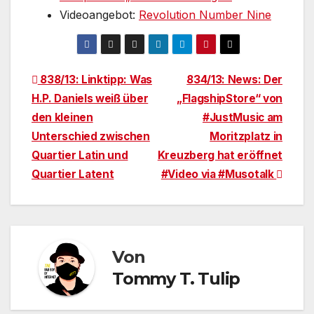
Videoangebot:
Revolution Number Nine
Beitragsnavigation
838/13: Linktipp: Was
834/13: News: Der
H.P. Daniels weiß über
„FlagshipStore“ von
den kleinen
#JustMusic am
Unterschied zwischen
Moritzplatz in
Quartier Latin und
Kreuzberg hat eröffnet
Quartier Latent
#Video via #Musotalk
Von
Tommy T. Tulip