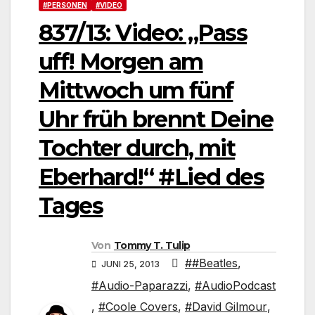
#PERSONEN
#VIDEO
837/13: Video: „Pass
uff! Morgen am
Mittwoch um fünf
Uhr früh brennt Deine
Tochter durch, mit
Eberhard!“ #Lied des
Tages
Von
Tommy T. Tulip
##Beatles
,
JUNI 25, 2013
#Audio-Paparazzi
,
#AudioPodcast
,
#Coole Covers
,
#David Gilmour
,