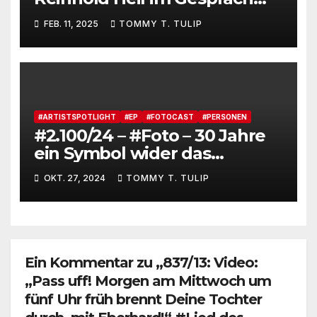
mit Markus Reuter #Podcast
FEB. 11, 2025
TOMMY T. TULIP
#ARTISTSPOTLIGHT
#EP
#FOTOCAST
#PERSONEN
#2.100/24 – #Foto – 30 Jahre
ein Symbol wider das
Vergessen, Musik war mal
OKT. 27, 2024
TOMMY T. TULIP
gut – OK, Boomer!
Ein Kommentar zu „837/13: Video:
„Pass uff! Morgen am Mittwoch um
fünf Uhr früh brennt Deine Tochter