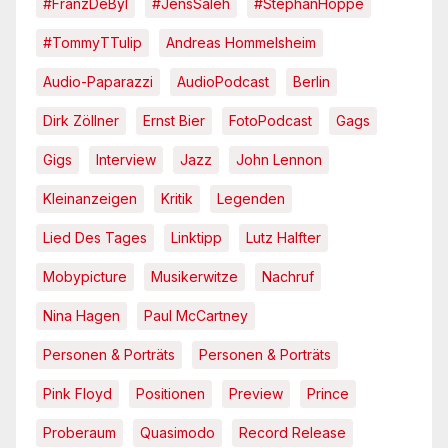
#FranzDeBÿl
#JensSaleh
#StephanHoppe
#TommyTTulip
Andreas Hommelsheim
Audio-Paparazzi
AudioPodcast
Berlin
Dirk Zöllner
Ernst Bier
FotoPodcast
Gags
Gigs
Interview
Jazz
John Lennon
Kleinanzeigen
Kritik
Legenden
Lied Des Tages
Linktipp
Lutz Halfter
Mobypicture
Musikerwitze
Nachruf
Nina Hagen
Paul McCartney
Personen & Porträts
Personen & Porträts
Pink Floyd
Positionen
Preview
Prince
Proberaum
Quasimodo
Record Release