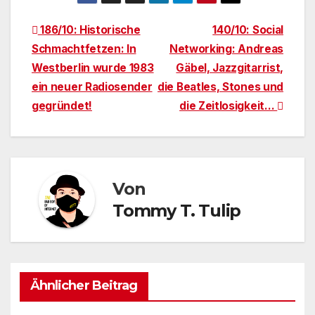
Beitragsnavigation
186/10: Historische
140/10: Social
Schmachtfetzen: In
Networking: Andreas
Westberlin wurde 1983
Gäbel, Jazzgitarrist,
ein neuer Radiosender
die Beatles, Stones und
gegründet!
die Zeitlosigkeit…
Von
Tommy T. Tulip
Ähnlicher Beitrag