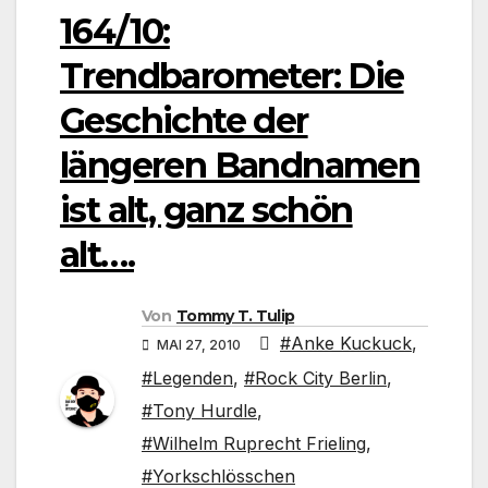
164/10:
Trendbarometer: Die
Geschichte der
längeren Bandnamen
ist alt, ganz schön
alt….
Von
Tommy T. Tulip
#Anke Kuckuck
,
MAI 27, 2010
#Legenden
,
#Rock City Berlin
,
#Tony Hurdle
,
#Wilhelm Ruprecht Frieling
,
#Yorkschlösschen