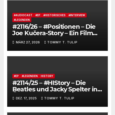
#AUDIOCAST
#EP
#HISTORISCHES
#INTERVIEW
#LEGENDEN
#2116/26 – #Positionen – Die
Joe Kučera-Story – Ein Film
von Bedřich Ludvík „Aktuel“
MÄRZ 27, 2026
TOMMY T. TULIP
mit Untertiteln (auf Deutsch
und Englisch)
#EP
#LEGENDEN
HISTORY
#2114/25 – #HIStory – Die
Beatles und Jacky Spelter in
Österreich
DEZ. 17, 2025
TOMMY T. TULIP