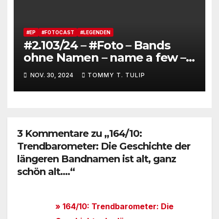
#EP
#FOTOCAST
#LEGENDEN
#2.103/24 – #Foto – Bands
ohne Namen – name a few –
Um nur einige Strategien zu
NOV. 30, 2024
TOMMY T. TULIP
nennen, vor vollen Häusern
zu spielen #LieddesTages
3 Kommentare zu „164/10:
Trendbarometer: Die Geschichte der
längeren Bandnamen ist alt, ganz
schön alt….“
» 164/10: Trendbarometer: Die