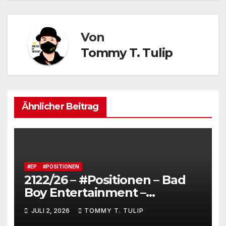
Von
Tommy T. Tulip
Ähnlicher Beitrag
#EP
#POSITIONEN
2122/26 – #Positionen – Bad
Boy Entertainment –
Fensterstürze, ungeheurer
JULI 2, 2026
TOMMY T. TULIP
Reichtum,