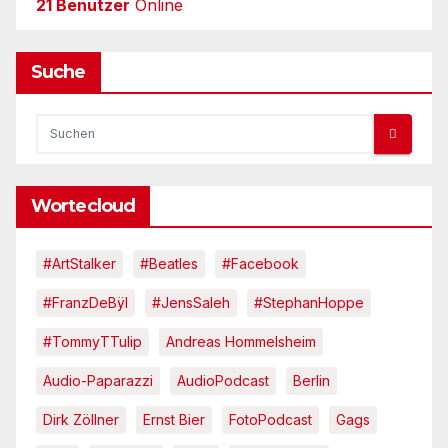
21 Benutzer
Online
Suche
Wortecloud
#ArtStalker
#Beatles
#Facebook
#FranzDeBÿl
#JensSaleh
#StephanHoppe
#TommyTTulip
Andreas Hommelsheim
Audio-Paparazzi
AudioPodcast
Berlin
Dirk Zöllner
Ernst Bier
FotoPodcast
Gags