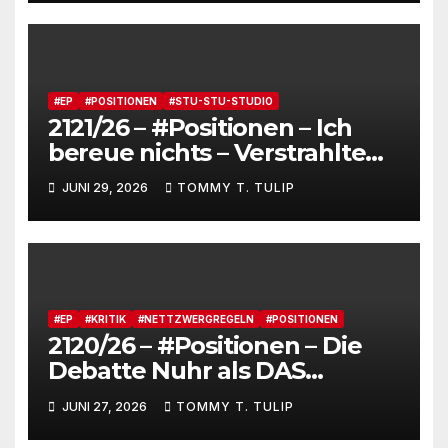
dienstverpflichtete
Claqueure und soziale
Romantiker
#EP
#POSITIONEN
#STU-STU-STUDIO
2121/26 – #Positionen – Ich
bereue nichts – Verstrahlte
Menschen, verstrahlte
JUNI 29, 2026
TOMMY T. TULIP
Kommentare, verstrahltes
Gesamterlebnis auf Social
media
#EP
#KRITIK
#NETTZWERGREGELN
#POSITIONEN
2120/26 – #Positionen – Die
Debatte Nuhr als DAS
Shitbürgerthema des
JUNI 27, 2026
TOMMY T. TULIP
Internets – 36° Grad, es wird
noch heißer #Tageslied