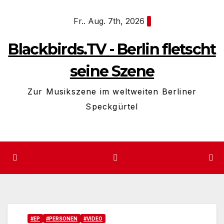
Zum
Fr.. Aug. 7th, 2026
Inhalt
springen
Blackbirds.TV - Berlin fletscht
seine Szene
Zur Musikszene im weltweiten Berliner
Speckgürtel
#EP
#PERSONEN
#VIDEO