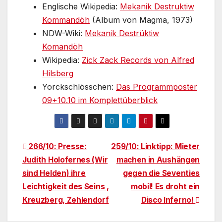
Englische Wikipedia:
Mekanik Destruktiw
Kommandöh
(Album von Magma, 1973)
NDW-Wiki:
Mekanik Destrüktiw
Komandöh
Wikipedia:
Zick Zack Records von Alfred
Hilsberg
Yorckschlösschen:
Das Programmposter
09+10.10 im Komplettüberblick
Beitragsnavigation
266/10: Presse:
259/10: Linktipp: Mieter
Judith Holofernes (Wir
machen in Aushängen
sind Helden) ihre
gegen die Seventies
Leichtigkeit des Seins ,
mobil! Es droht ein
Kreuzberg, Zehlendorf
Disco Inferno!