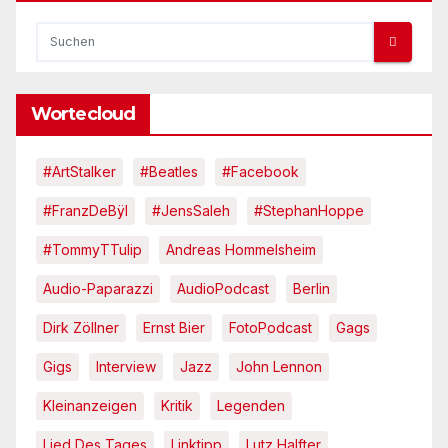
Wortecloud
#ArtStalker
#Beatles
#Facebook
#FranzDeBÿl
#JensSaleh
#StephanHoppe
#TommyTTulip
Andreas Hommelsheim
Audio-Paparazzi
AudioPodcast
Berlin
Dirk Zöllner
Ernst Bier
FotoPodcast
Gags
Gigs
Interview
Jazz
John Lennon
Kleinanzeigen
Kritik
Legenden
Lied Des Tages
Linktipp
Lutz Halfter