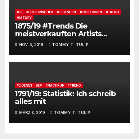
#EP
#HISTORISCHES
#LEGENDEN
#POSITIONEN
#TREND
HISTORY
1875/19 #Trends Die
meistverkauften Artists
(Musik) von 1969 bis 2019 als
NOV. 5, 2019
TOMMY T. TULIP
Gebrauchsgrafik #Nivea
#Niveau #TTT #Tulipstagram
#EIGENES
#EP
#NACHRUF
#TREND
1791/19: Statistik: Ich schreib
alles mit
MÄRZ 3, 2019
TOMMY T. TULIP