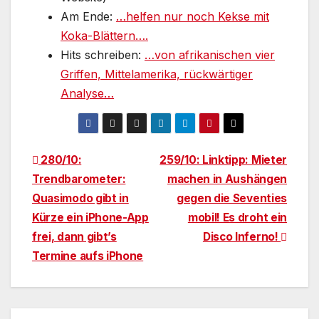
Am Ende:
…helfen nur noch Kekse mit
Koka-Blättern….
Hits schreiben:
…von afrikanischen vier
Griffen, Mittelamerika, rückwärtiger
Analyse…
Beitragsnavigation
280/10:
259/10: Linktipp: Mieter
Trendbarometer:
machen in Aushängen
Quasimodo gibt in
gegen die Seventies
Kürze ein iPhone-App
mobil! Es droht ein
frei, dann gibt’s
Disco Inferno!
Termine aufs iPhone