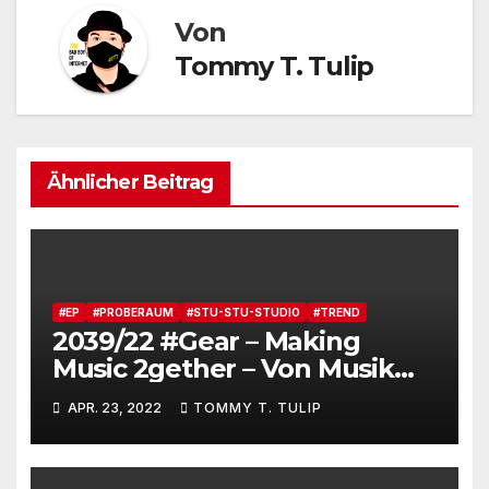
Von
Tommy T. Tulip
Ähnlicher Beitrag
#EP
#PROBERAUM
#STU-STU-STUDIO
#TREND
2039/22 #Gear – Making
Music 2gether – Von Musik
machen via Serverplattform
APR. 23, 2022
TOMMY T. TULIP