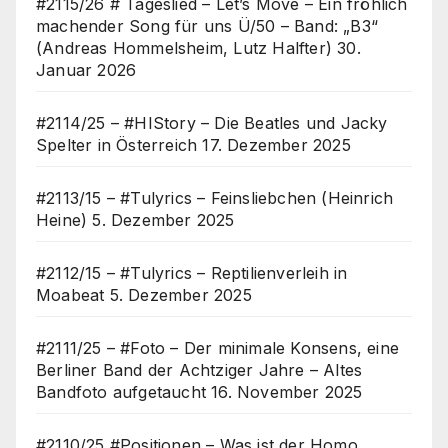
#2115/26 # Tageslied – Let’s Move – Ein fröhlich
machender Song für uns Ü/50 – Band: „B3“
(Andreas Hommelsheim, Lutz Halfter)
30.
Januar 2026
#2114/25 – #HIStory – Die Beatles und Jacky
Spelter in Österreich
17. Dezember 2025
#2113/15 – #Tulyrics – Feinsliebchen (Heinrich
Heine)
5. Dezember 2025
#2112/15 – #Tulyrics – Reptilienverleih in
Moabeat
5. Dezember 2025
#2111/25 – #Foto – Der minimale Konsens, eine
Berliner Band der Achtziger Jahre – Altes
Bandfoto aufgetaucht
16. November 2025
#2110/25 #Positionen – Was ist der Homo