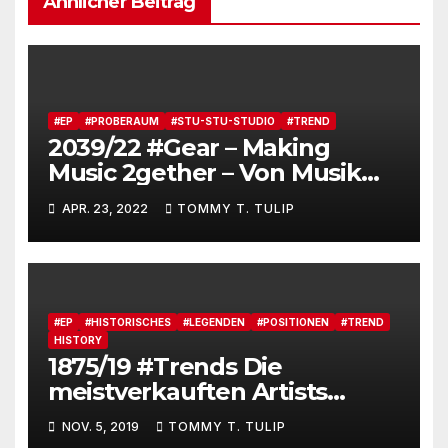
Ähnlicher Beitrag
#EP
#PROBERAUM
#STU-STU-STUDIO
#TREND
2039/22 #Gear – Making
Music 2gether – Von Musik
machen via Serverplattform
APR. 23, 2022
TOMMY T. TULIP
#EP
#HISTORISCHES
#LEGENDEN
#POSITIONEN
#TREND
HISTORY
1875/19 #Trends Die
meistverkauften Artists
(Musik) von 1969 bis 2019 als
NOV. 5, 2019
TOMMY T. TULIP
Gebrauchsgrafik #Nivea