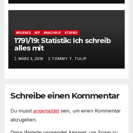
#Niveau #TTT #Tulipstagram
#EIGENES
#EP
#NACHRUF
#TREND
1791/19: Statistik: Ich schreib
alles mit
MÄRZ 3, 2019
TOMMY T. TULIP
Schreibe einen Kommentar
Du musst
angemeldet
sein, um einen Kommentar
abzugeben.
Diese Website verwendet Akismet, um Spam zu