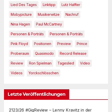
Lied Des Tages
Linktipp
Lutz Halfter
Mobypicture
Musikerwitze
Nachruf
Nina Hagen
Paul McCartney
Personen & Porträts
Personen & Porträts
Pink Floyd
Positionen
Preview
Prince
Proberaum
Quasimodo
Record Release
Review
Ron Spielman
Tageslied
Video
Videos
Yorckschlösschen
Letzte Veröffentlichungen
2123/26 #GigReview – Lenny Kravitz in der