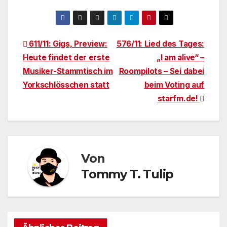
Beitragsnavigation
611/11: Gigs, Preview:
576/11: Lied des Tages:
Heute findet der erste
„I am alive“ –
Musiker-Stammtisch im
Roompilots – Sei dabei
Yorkschlösschen statt
beim Voting auf
starfm.de!
Von
Tommy T. Tulip