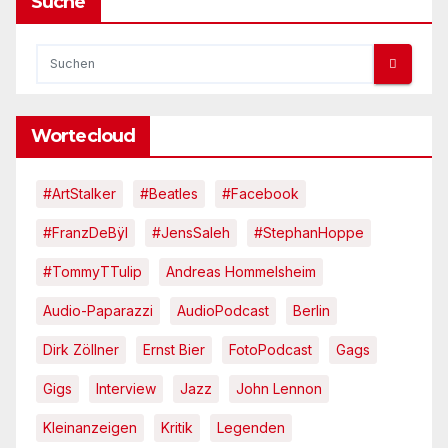
Suche
Wortecloud
#ArtStalker
#Beatles
#Facebook
#FranzDeBÿl
#JensSaleh
#StephanHoppe
#TommyTTulip
Andreas Hommelsheim
Audio-Paparazzi
AudioPodcast
Berlin
Dirk Zöllner
Ernst Bier
FotoPodcast
Gags
Gigs
Interview
Jazz
John Lennon
Kleinanzeigen
Kritik
Legenden