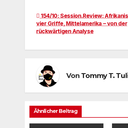
Beitragsnavigation
154/10: Session.Review: Afrikani
vier Griffe, Mittelamerika – von der
rückwärtigen Analyse
Von
Tommy T. Tul
Ähnlicher Beitrag