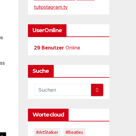
tulipstagram.tv
UserOnline
as
29 Benutzer
Online
ss
Suche
Wortecloud
#ArtStalker
#Beatles