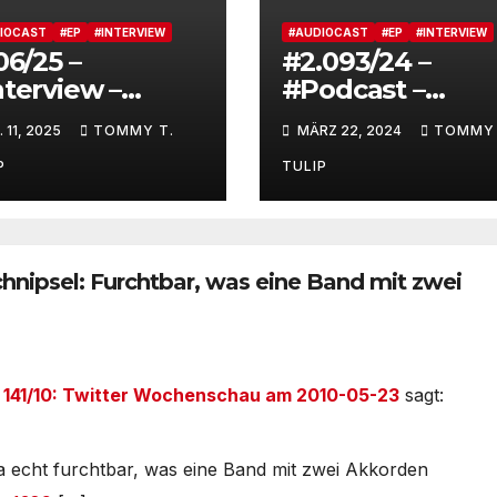
IOCAST
#EP
#INTERVIEW
#AUDIOCAST
#EP
#INTERVIEW
06/25 –
#2.093/24 –
nterview –
#Podcast –
inhold Heil im
Schlager Talk mi
. 11, 2025
TOMMY T.
MÄRZ 22, 2024
TOMMY 
spräch mit
Roberto Blanco 
rkus Reuter
Nie die Heiterkei
P
TULIP
odcast
verlieren
hnipsel: Furchtbar, was eine Band mit zwei
 141/10: Twitter Wochenschau am 2010-05-23
sagt:
 ja echt furchtbar, was eine Band mit zwei Akkorden