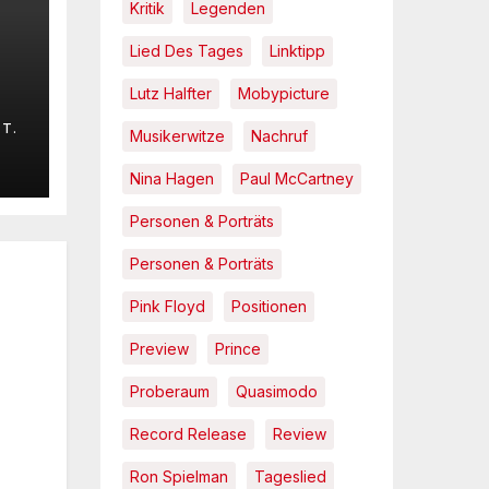
Kritik
Legenden
Lied Des Tages
Linktipp
Lutz Halfter
Mobypicture
t
T.
Musikerwitze
Nachruf
–
t
Nina Hagen
Paul McCartney
Personen & Porträts
Personen & Porträts
Pink Floyd
Positionen
Preview
Prince
Proberaum
Quasimodo
Record Release
Review
Ron Spielman
Tageslied