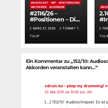
#AUDIOCAST
#EP
#HISTORISCHES
#INTERVIEW
#LEGENDEN
#AUD
#2116/26 –
2.1
#Positionen – Die
#I
Joe Kučera-Story –
Re
MÄRZ 27, 2026
TOMMY T.
FEB
Ein Film von
Ge
Bedřich Ludvík
Ma
TULIP
TULI
„Aktuel“ mit
#P
Untertiteln (auf
Deutsch und
Englisch)
Ein Kommentar zu „152/10: Audiosc
Akkorden veranstalten kann…“
xdrum.eu – pimp my drumming! »
23. Mai 2010 um 10:56 a.m. Uhr
[…] 152/10: Audioschnipsel: Es ist