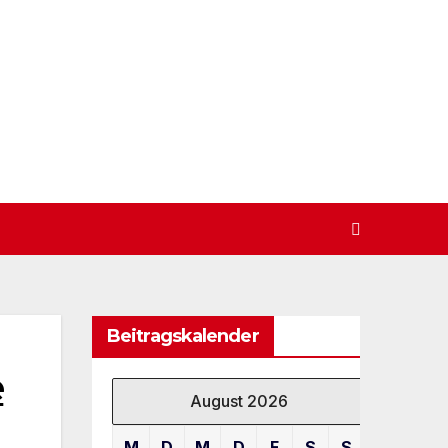
Beitragskalender
e
August 2026
M
D
M
D
F
S
S