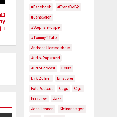
#Facebook
#FranzDeBÿl
mit
#JensSaleh
fty
#StephanHoppe
)
#TommyTTulip
Andreas Hommelsheim
Audio-Paparazzi
AudioPodcast
Berlin
Dirk Zöllner
Ernst Bier
FotoPodcast
Gags
Gigs
Interview
Jazz
John Lennon
Kleinanzeigen