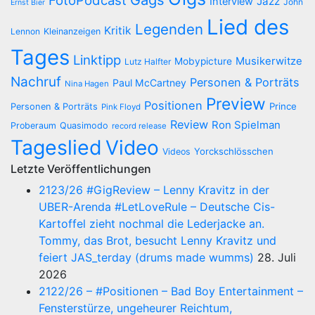
FotoPodcast
Jazz
Interview
John
Ernst Bier
Lied des
Legenden
Kritik
Lennon
Kleinanzeigen
Tages
Linktipp
Musikerwitze
Mobypicture
Lutz Halfter
Nachruf
Personen & Porträts
Paul McCartney
Nina Hagen
Preview
Positionen
Prince
Personen & Porträts
Pink Floyd
Review
Ron Spielman
Proberaum
Quasimodo
record release
Tageslied
Video
Yorckschlösschen
Videos
Letzte Veröffentlichungen
2123/26 #GigReview – Lenny Kravitz in der
UBER-Arenda #LetLoveRule – Deutsche Cis-
Kartoffel zieht nochmal die Lederjacke an.
Tommy, das Brot, besucht Lenny Kravitz und
feiert JAS_terday (drums made wumms)
28. Juli
2026
2122/26 – #Positionen – Bad Boy Entertainment –
Fensterstürze, ungeheurer Reichtum,