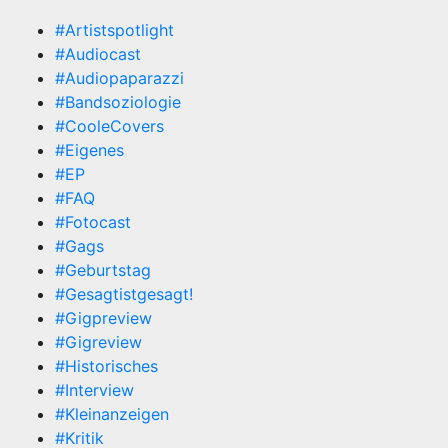
#Artistspotlight
#Audiocast
#Audiopaparazzi
#Bandsoziologie
#CooleCovers
#Eigenes
#EP
#FAQ
#Fotocast
#Gags
#Geburtstag
#Gesagtistgesagt!
#Gigpreview
#Gigreview
#Historisches
#Interview
#Kleinanzeigen
#Kritik