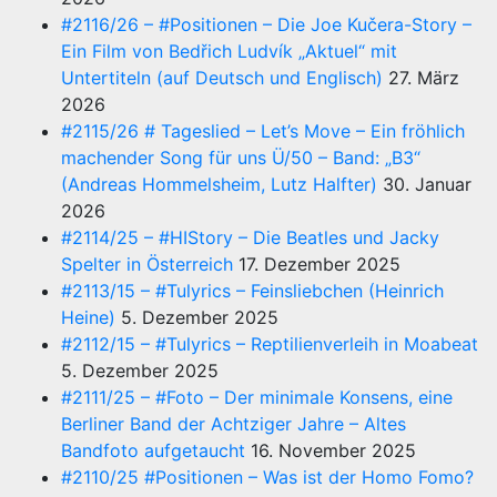
#2116/26 – #Positionen – Die Joe Kučera-Story –
Ein Film von Bedřich Ludvík „Aktuel“ mit
Untertiteln (auf Deutsch und Englisch)
27. März
2026
#2115/26 # Tageslied – Let’s Move – Ein fröhlich
machender Song für uns Ü/50 – Band: „B3“
(Andreas Hommelsheim, Lutz Halfter)
30. Januar
2026
#2114/25 – #HIStory – Die Beatles und Jacky
Spelter in Österreich
17. Dezember 2025
#2113/15 – #Tulyrics – Feinsliebchen (Heinrich
Heine)
5. Dezember 2025
#2112/15 – #Tulyrics – Reptilienverleih in Moabeat
5. Dezember 2025
#2111/25 – #Foto – Der minimale Konsens, eine
Berliner Band der Achtziger Jahre – Altes
Bandfoto aufgetaucht
16. November 2025
#2110/25 #Positionen – Was ist der Homo Fomo?