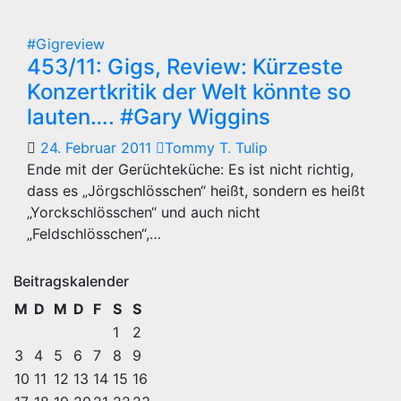
#Gigreview
453/11: Gigs, Review: Kürzeste
Konzertkritik der Welt könnte so
lauten…. #Gary Wiggins
24. Februar 2011
Tommy T. Tulip
Ende mit der Gerüchteküche: Es ist nicht richtig,
dass es „Jörgschlösschen“ heißt, sondern es heißt
„Yorckschlösschen“ und auch nicht
„Feldschlösschen“,…
Beitragskalender
M
D
M
D
F
S
S
1
2
3
4
5
6
7
8
9
10
11
12
13
14
15
16