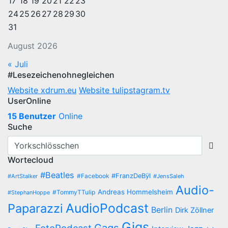
17
18
19
20
21
22
23
24
25
26
27
28
29
30
31
August 2026
« Juli
#Lesezeichenohnegleichen
Website xdrum.eu
Website tulipstagram.tv
UserOnline
15 Benutzer
Online
Suche
Wortecloud
#Beatles
#Facebook
#FranzDeBÿl
#ArtStalker
#JensSaleh
Audio-
Andreas Hommelsheim
#TommyTTulip
#StephanHoppe
AudioPodcast
Paparazzi
Berlin
Dirk Zöllner
Gigs
Gags