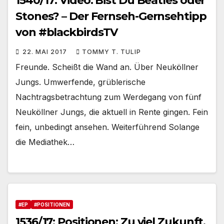
1540/17: Video: Bist Du Beatles oder
Stones? – Der Fernseh-Gernsehtipp
von #blackbirdsTV
22. MAI 2017
TOMMY T. TULIP
Freunde. Scheißt die Wand an. Über Neuköllner
Jungs. Umwerfende, grüblerische
Nachtragsbetrachtung zum Werdegang von fünf
Neuköllner Jungs, die aktuell in Rente gingen. Fein
fein, unbedingt ansehen. Weiterführend Solange
die Mediathek…
#EP
#POSITIONEN
1536/17: Positionen: Zu viel Zukunft,