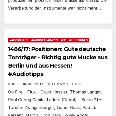
produzierten plötzlich lieber Masse als Klasse. Die
Verarbeitung der Instrumente war nicht mehr…
#AUDIOCAST
#AUDIOPAPARAZZI
#EP
#POSITIONEN
1486/17: Positionen: Gute deutsche
Tonträger – Richtig gute Mucke aus
Berlin und aus Hessen!
#Audiotipps
10. FEBRUAR 2017
TOMMY T. TULIP
On Fire – Flux – Claus Hessler, Thomas Langer,
Paul Gehrig Capital Letters (Debüt) – Berlin 21 –
Torsten Zwingenberger, Lionel Haas, Patrick
Farrant, Martin Lillich Back To My Roots…